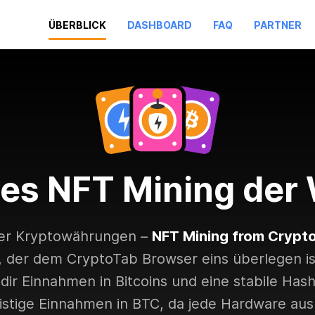
ÜBERBLICK
DASHBOARD
FAQ
PARTNER
tes NFT Mining der 
t der Kryptowährungen –
NFT Mining from Crypt
, der dem CryptoTab Browser eins überlegen 
dir Einnahmen in Bitcoins und eine stabile Has
ristige Einnahmen in BTC, da jede Hardware ausr